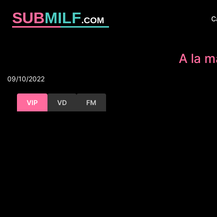
SUB
MILF
C
.COM
A la m
09/10/2022
VIP
VD
FM