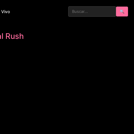
 Vivo
🔍
al Rush