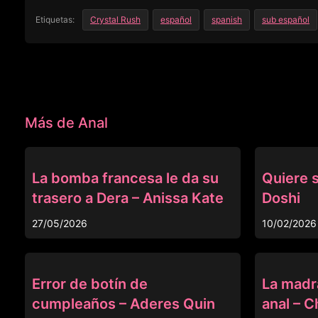
Etiquetas:
Crystal Rush
español
spanish
sub español
Más de Anal
ANAL
ANAL
La bomba francesa le da su
Quiere s
trasero a Dera – Anissa Kate
Doshi
27/05/2026
10/02/2026
ANAL
ANAL
Error de botín de
La madr
cumpleaños – Aderes Quin
anal – C