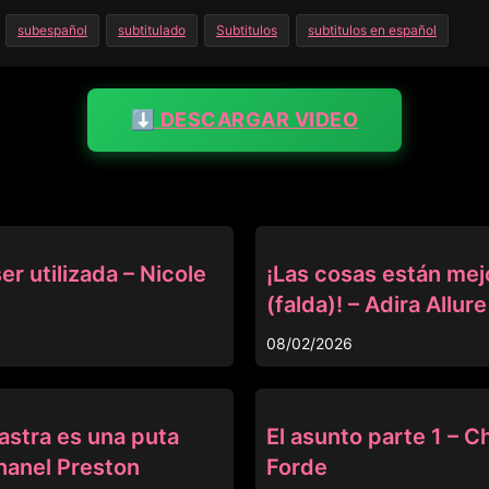
subespañol
subtitulado
Subtitulos
subtitulos en español
⬇️ DESCARGAR VIDEO
ANAL
er utilizada – Nicole
¡Las cosas están me
(falda)! – Adira Allure
08/02/2026
ANAL
astra es una puta
El asunto parte 1 – Ch
hanel Preston
Forde