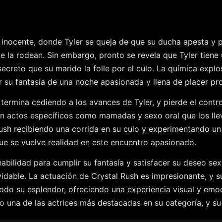
nocente, donde Tyler se queja de que su ducha apesta y pr
 la rodean. Sin embargo, pronto se revela que Tyler tiene 
creto que su marido la folle por el culo. La química explos
ir su fantasía de una noche apasionada y llena de placer pr
termina cediendo a los avances de Tyler, y pierde el contro
on actos específicos como mamadas y sexo oral que los llev
ush recibiendo una corrida en su culo y experimentando un p
ue se vuelve realidad en este encuentro apasionado.
habilidad para cumplir su fantasía y satisfacer su deseo se
lvidable. La actuación de Crystal Rush es impresionante, y 
todo su esplendor, ofreciendo una experiencia visual y emoc
mo una de las actrices más destacadas en su categoría, y s