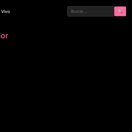
 Vivo
🔍
lor