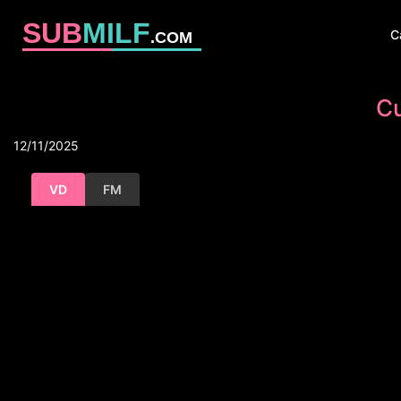
SUB
MILF
C
.COM
Cu
12/11/2025
VD
FM