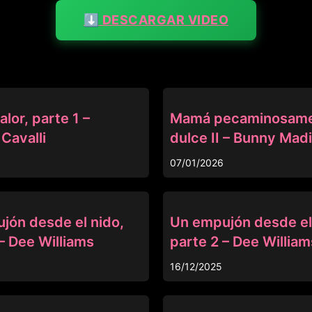
⬇️ DESCARGAR VIDEO
MISSAX
alor, parte 1 –
Mamá pecaminosam
Cavalli
dulce II – Bunny Mad
07/01/2026
MISSAX
jón desde el nido,
Un empujón desde el
– Dee Williams
parte 2 – Dee William
16/12/2025
MISSAX