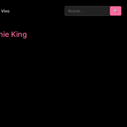
 Vivo
🔍
nie King