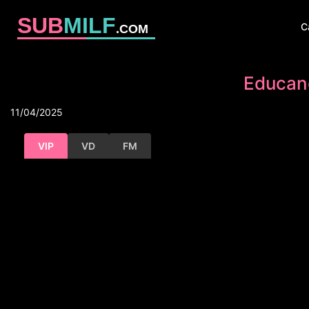
SUB
MILF
C
.COM
Educand
11/04/2025
VIP
VD
FM