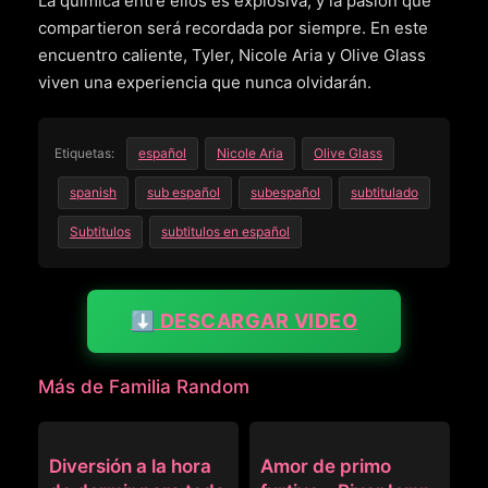
La química entre ellos es explosiva, y la pasión que
compartieron será recordada por siempre. En este
encuentro caliente, Tyler, Nicole Aria y Olive Glass
viven una experiencia que nunca olvidarán.
Etiquetas:
español
Nicole Aria
Olive Glass
spanish
sub español
subespañol
subtitulado
Subtitulos
subtitulos en español
⬇️ DESCARGAR VIDEO
Más de Familia Random
FAMILIA RANDOM
FAMILIA RANDOM
Diversión a la hora
Amor de primo