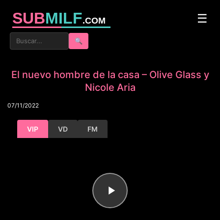
SUB
MILF
☰
.COM
🔍
El nuevo hombre de la casa – Olive Glass y
Nicole Aria
07/11/2022
VIP
VD
FM