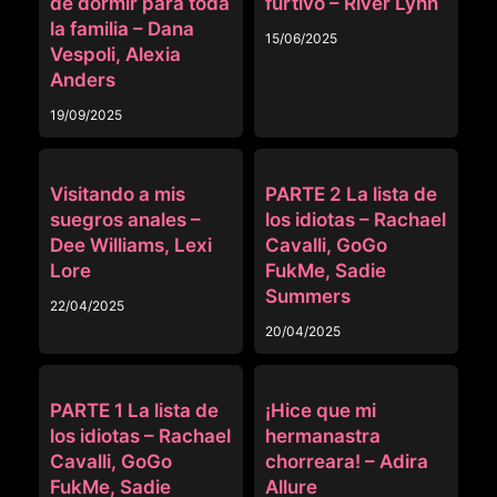
de dormir para toda
furtivo – River Lynn
la familia – Dana
15/06/2025
Vespoli, Alexia
Anders
19/09/2025
ANAL
FAMILIA RANDOM
Visitando a mis
PARTE 2 La lista de
suegros anales –
los idiotas – Rachael
Dee Williams, Lexi
Cavalli, GoGo
Lore
FukMe, Sadie
Summers
22/04/2025
20/04/2025
FAMILIA RANDOM
FAMILIA RANDOM
PARTE 1 La lista de
¡Hice que mi
los idiotas – Rachael
hermanastra
Cavalli, GoGo
chorreara! – Adira
FukMe, Sadie
Allure