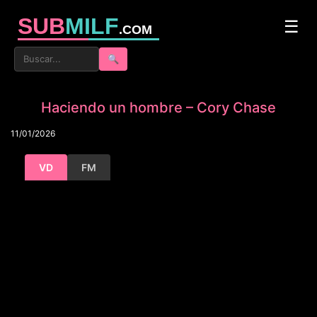
SUB
MILF
☰
.COM
🔍
Haciendo un hombre – Cory Chase
11/01/2026
VD
FM