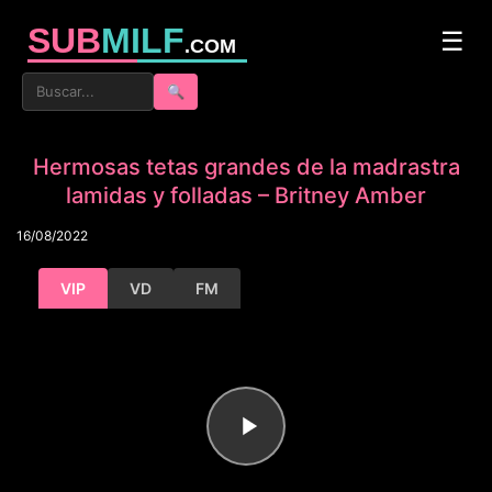
SUB
MILF
☰
.COM
🔍
Hermosas tetas grandes de la madrastra
lamidas y folladas – Britney Amber
16/08/2022
VIP
VD
FM