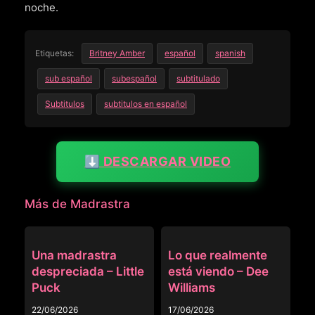
noche.
Etiquetas:
Britney Amber
español
spanish
sub español
subespañol
subtitulado
Subtitulos
subtitulos en español
⬇️ DESCARGAR VIDEO
Más de Madrastra
MADRASTRA
MADRASTRA
Una madrastra
Lo que realmente
despreciada – Little
está viendo – Dee
Puck
Williams
22/06/2026
17/06/2026