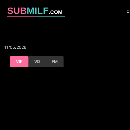
SUB
MILF
C
.COM
11/05/2026
VIP
VD
FM