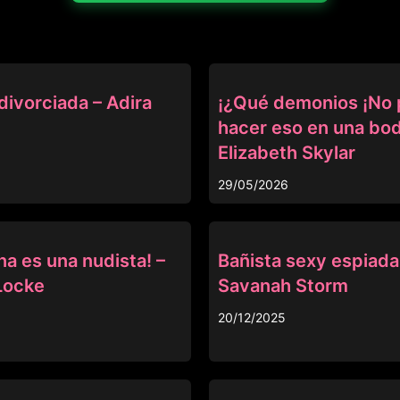
OTRAS
divorciada – Adira
¡¿Qué demonios ¡No
hacer eso en una bod
Elizabeth Skylar
29/05/2026
OTRAS
na es una nudista! –
Bañista sexy espiada
Locke
Savanah Storm
20/12/2025
OTRAS