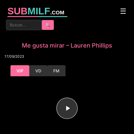
SUB
MILF
☰
.COM
🔍
Me gusta mirar – Lauren Phillips
17/09/2023
VIP
VD
FM