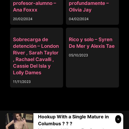
profesor-alumno –
profundamente –
Ana Foxxx
Olivia Jay
20/02/2024
04/02/2024
MAESTRA
MORENAS
Sobrecarga de
Rico y solo – Syren
detención – London
De Mer y Alexis Tae
River , Sarah Taylor
05/10/2023
, Rachael Cavalli ,
Cassie Del Isla y
Lolly Dames
11/11/2023
Hookup With a Single Mature in
Telegram:
@vicivi3
• Twitter:
@subcolombia1
• Correo:
Columbus ? ? ?
Submilf.com@gmail.com