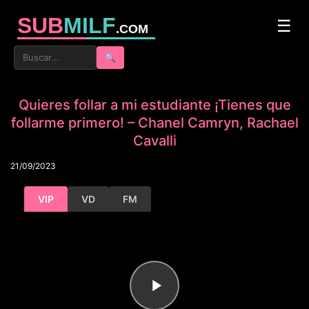
SUB
MILF
☰
.COM
🔍
Quieres follar a mi estudiante ¡Tienes que
follarme primero! – Chanel Camryn, Rachael
Cavalli
21/09/2023
VIP
VD
FM