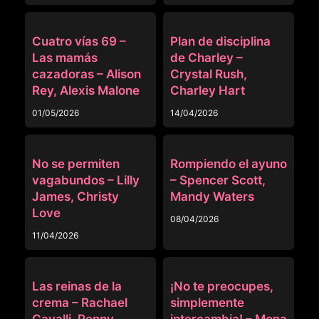
MOM SWAP
MOM SWAP
Cuatro vías 69 –
Plan de disciplina
Las mamás
de Charley –
cazadoras – Alison
Crystal Rush,
Rey, Alexis Malone
Charley Hart
01/05/2026
14/04/2026
MOM SWAP
MOM SWAP
No se permiten
Rompiendo el ayuno
vagabundos – Lilly
– Spencer Scott,
James, Christy
Mandy Waters
Love
08/04/2026
11/04/2026
MOM SWAP
MOM SWAP
Las reinas de la
¡No te preocupes,
crema – Rachael
simplemente