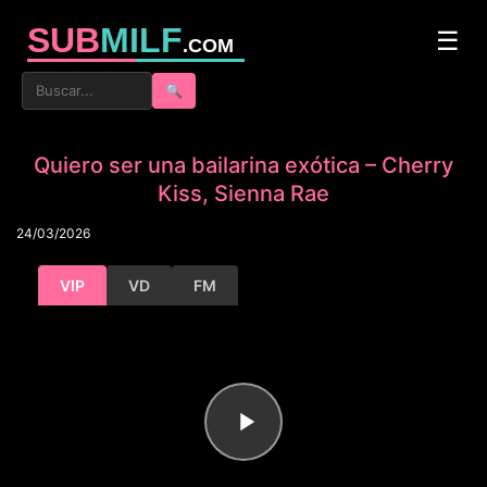
SUB
MILF
☰
.COM
🔍
Quiero ser una bailarina exótica – Cherry
Kiss, Sienna Rae
24/03/2026
VIP
VD
FM