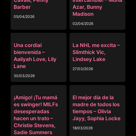
Cavalli, Penny
intercambia! – Mona
Barber
Azar, Bunny
Madison
05/04/2026
02/04/2026
MOM SWAP
MOM SWAP
Una cordial
La NHL me excita –
bienvenida –
Slimthick Vic,
Aaliyah Love, Lily
Lindsey Lake
Lane
27/03/2026
30/03/2026
MOM SWAP
MOM SWAP
¡Amigo! ¡Tu mamá
El mejor día de la
es swinger! MILFs
madre de todos los
desesperadas
tiempos – Olivia
hacen un trato –
Jayy, Sophia Locke
Christie Stevens,
18/03/2026
Sadie Summers