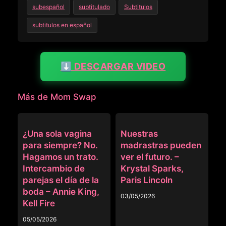
subespañol
subtitulado
Subtitulos
subtitulos en español
⬇️ DESCARGAR VIDEO
Más de Mom Swap
MOM SWAP
MOM SWAP
¿Una sola vagina
Nuestras
para siempre? No.
madrastras pueden
Hagamos un trato.
ver el futuro. –
Intercambio de
Krystal Sparks,
parejas el día de la
Paris Lincoln
boda – Annie King,
03/05/2026
Kell Fire
05/05/2026