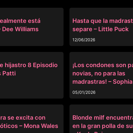
MADRASTRA
realmente está
Hasta que la madrast
– Dee Williams
separe – Little Puck
12/06/2026
MADRASTRA
 hijastro 8 Episodio
¡Los condones son pa
 Patti
novias, no para las
madrastras! – Sophia
05/01/2026
MADRASTRA
ra se excita con
Blonde milf encuentra
róticos – Mona Wales
en la gran polla de su