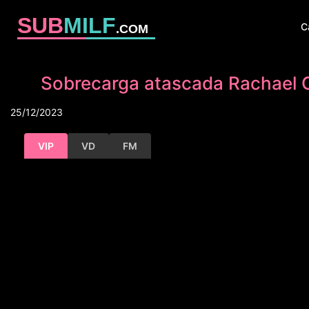
SUB
MILF
C
.COM
Sobrecarga atascada Rachael Ca
25/12/2023
VIP
VD
FM