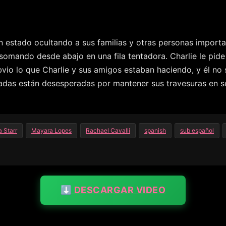
n estado ocultando a sus familias y otras personas importa
asomando desde abajo en una fila tentadora. Charlie le pide
vio lo que Charlie y sus amigos estaban haciendo, y él no s
adas están desesperadas por mantener sus travesuras en se
 Starr
Mayara Lopes
Rachael Cavalli
spanish
sub español
⬇️ DESCARGAR VIDEO