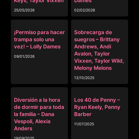
Keys, Taylor Vixxen
Dames
25/05/2026
02/02/2026
ORGÍAS
NEGROS
¡Permiso para hacer
Sobrecarga de
trampa solo una
suegros – Brittany
vez! – Lolly Dames
Andrews, Andi
Avalon, Taylor
09/01/2026
Vixxen, Taylor Wild,
Melony Melons
13/10/2025
FAMILIA RANDOM
ANAL
Diversión a la hora
Los 40 de Penny –
de dormir para toda
Ryan Keely, Penny
la familia – Dana
Barber
Vespoli, Alexia
11/07/2025
Anders
19/09/2025