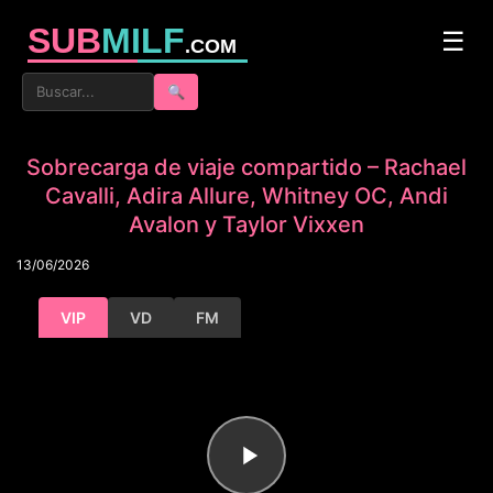
SUB
MILF
☰
.COM
🔍
Sobrecarga de viaje compartido – Rachael
Cavalli, Adira Allure, Whitney OC, Andi
Avalon y Taylor Vixxen
13/06/2026
VIP
VD
FM