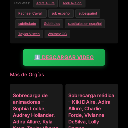
Etiquetas:
Adira Allure
Andi Avalon.
Rachael Cavalli
sub español
subespañol
subtitulado
Subtitulos
subtitulos en español
Taylor Vixxen
Whitney OC
⬇️ DESCARGAR VIDEO
Más de Orgías
ORGÍAS
ORGÍAS
Sobrecarga de
Sobrecarga médica
animadoras –
– Kiki D’Aire, Adira
Sophia Locke,
Allure, Charlie
Audrey Hollander,
Forde, Vivianne
Adira Allure, Kyla
DeSilva, Lolly