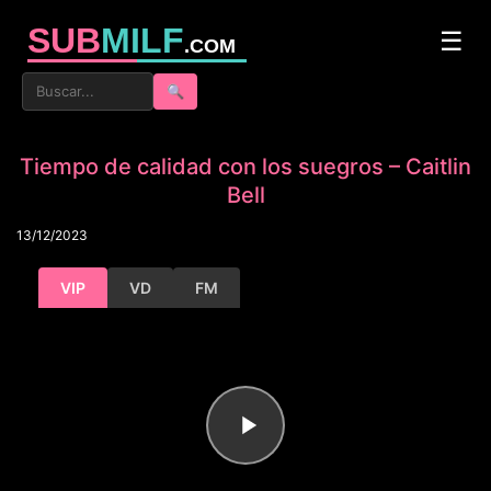
SUB
MILF
☰
.COM
🔍
Tiempo de calidad con los suegros – Caitlin
Bell
13/12/2023
VIP
VD
FM