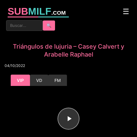
SUB
MILF
☰
.COM
🔍
Triángulos de lujuria – Casey Calvert y
Arabelle Raphael
04/10/2022
VIP
VD
FM