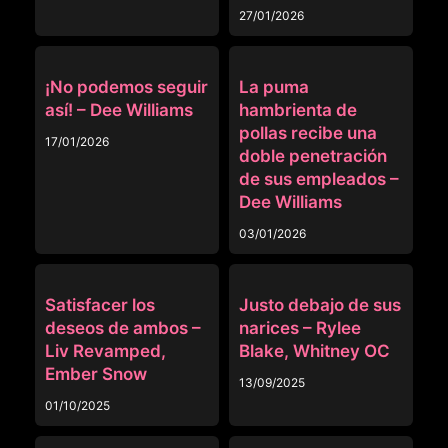
27/01/2026
MOMMY’S BOY
TRIOS
¡No podemos seguir
La puma
así! – Dee Williams
hambrienta de
pollas recibe una
17/01/2026
doble penetración
de sus empleados –
Dee Williams
03/01/2026
TRIOS
MASSAGE
Satisfacer los
Justo debajo de sus
deseos de ambos –
narices – Rylee
Liv Revamped,
Blake, Whitney OC
Ember Snow
13/09/2025
01/10/2025