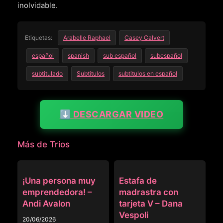
inolvidable.
Etiquetas:
Arabelle Raphael
Casey Calvert
español
spanish
sub español
subespañol
subtitulado
Subtitulos
subtitulos en español
⬇️ DESCARGAR VIDEO
Más de Trios
TRIOS
MOMMY’S BOY
¡Una persona muy
Estafa de
emprendedora! –
madrastra con
Andi Avalon
tarjeta V – Dana
Vespoli
20/06/2026