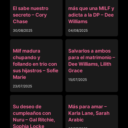
TRIOS
TRIOS
El sabe nuestro
más que una MILF y
secreto – Cory
adicta a la DP – Dee
Chase
Williams
30/08/2025
04/08/2025
MADRASTRA
ANAL
Milf madura
Salvarlos a ambos
chupando y
para el matrimonio –
follando en trio con
Dee Williams, Lilith
sus hijastros – Sofie
Grace
Marie
15/07/2025
23/07/2025
NEGROS
TRIOS
Su deseo de
Más para amar –
cumpleaños con
Karla Lane, Sarah
Nuru – Gal Ritchie,
Arabic
Sophia Locke