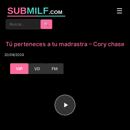
SUB
MILF
☰
.COM
🔍
Tú perteneces a tu madrastra – Cory chase
20/08/2024
VIP
VD
FM