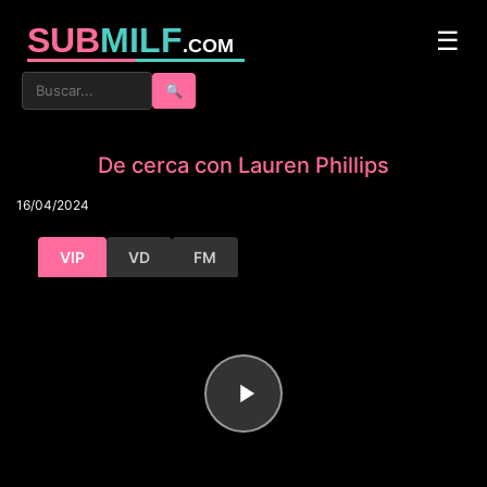
SUB
MILF
☰
.COM
🔍
De cerca con Lauren Phillips
16/04/2024
VIP
VD
FM