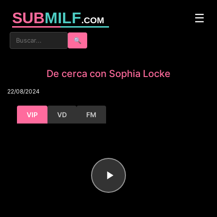
SUB
MILF
☰
.COM
🔍
De cerca con Sophia Locke
22/08/2024
VIP
VD
FM