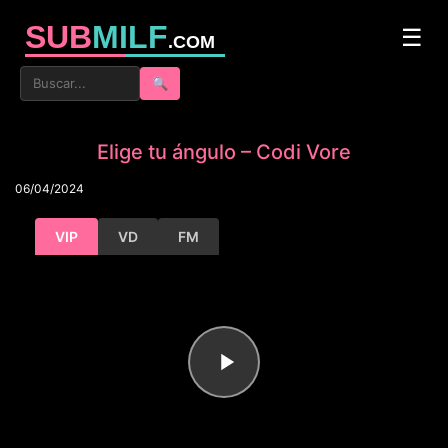
SUB
MILF
☰
.COM
🔍
Elige tu ángulo – Codi Vore
06/04/2024
VIP
VD
FM