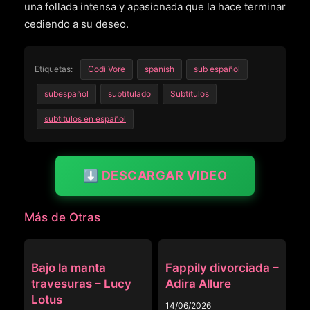
una follada intensa y apasionada que la hace terminar
cediendo a su deseo.
Etiquetas:
Codi Vore
spanish
sub español
subespañol
subtitulado
Subtitulos
subtitulos en español
⬇️ DESCARGAR VIDEO
Más de Otras
OTRAS
OTRAS
Bajo la manta
Fappily divorciada –
travesuras – Lucy
Adira Allure
Lotus
14/06/2026