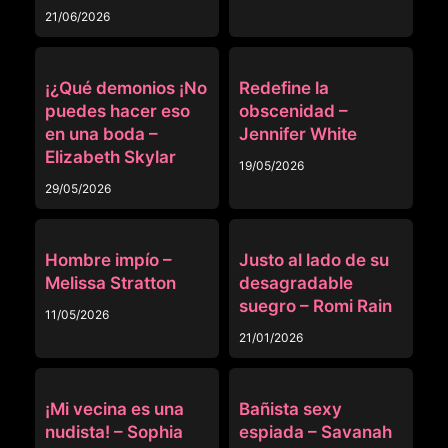
21/06/2026
OTRAS
OTRAS
¡¿Qué demonios ¡No
Redefine la
puedes hacer eso
obscenidad –
en una boda –
Jennifer White
Elizabeth Skylar
19/05/2026
29/05/2026
OTRAS
OTRAS
Hombre impío –
Justo al lado de su
Melissa Stratton
desagradable
suegro – Romi Rain
11/05/2026
21/01/2026
OTRAS
OTRAS
¡Mi vecina es una
Bañista sexy
nudista! – Sophia
espiada – Savanah