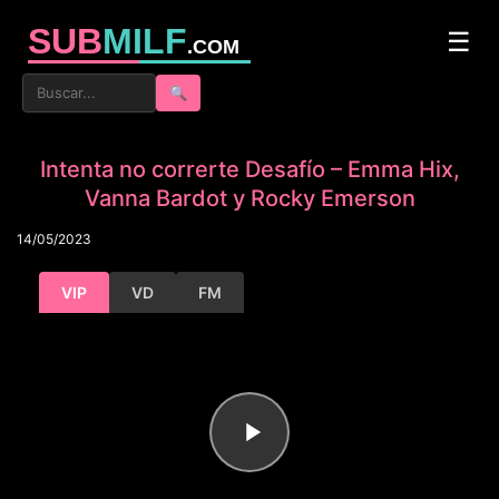
SUB
MILF
☰
.COM
🔍
Intenta no correrte Desafío – Emma Hix,
Vanna Bardot y Rocky Emerson
14/05/2023
VIP
VD
FM