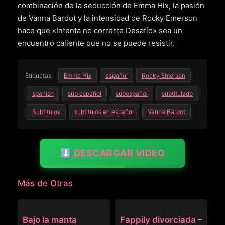
combinación de la seducción de Emma Hix, la pasión
de Vanna Bardot y la intensidad de Rocky Emerson
hace que «Intenta no correrte Desafío» sea un
encuentro caliente que no se puede resistir.
Etiquetas:
Emma Hix
español
Rocky Emerson
spanish
sub español
subespañol
subtitulado
Subtitulos
subtitulos en español
Vanna Bardot
⬇️ DESCARGAR VIDEO
Más de Otras
OTRAS
OTRAS
Bajo la manta
Fappily divorciada –