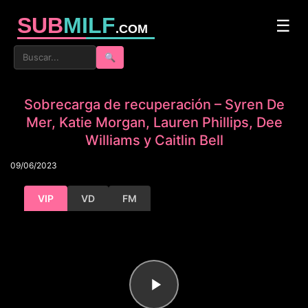
SUB
MILF
☰
.COM
🔍
Sobrecarga de recuperación – Syren De
Mer, Katie Morgan, Lauren Phillips, Dee
Williams y Caitlin Bell
09/06/2023
VIP
VD
FM