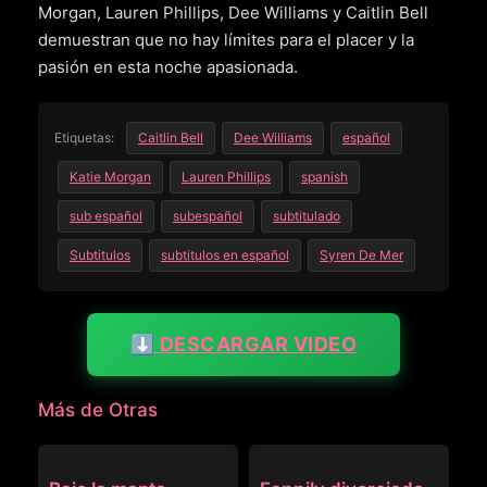
Morgan, Lauren Phillips, Dee Williams y Caitlin Bell
demuestran que no hay límites para el placer y la
pasión en esta noche apasionada.
Etiquetas:
Caitlin Bell
Dee Williams
español
Katie Morgan
Lauren Phillips
spanish
sub español
subespañol
subtitulado
Subtitulos
subtitulos en español
Syren De Mer
⬇️ DESCARGAR VIDEO
Más de Otras
OTRAS
OTRAS