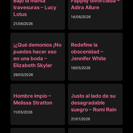
Bajo la manta
Fappily divorciada –
travesuras – Lucy
Adira Allure
Lotus
14/06/2026
21/06/2026
OTRAS
OTRAS
¡¿Qué demonios ¡No
Redefine la
puedes hacer eso
obscenidad –
en una boda –
Jennifer White
Elizabeth Skylar
19/05/2026
29/05/2026
OTRAS
OTRAS
Hombre impío –
Justo al lado de su
Melissa Stratton
desagradable
suegro – Romi Rain
11/05/2026
21/01/2026