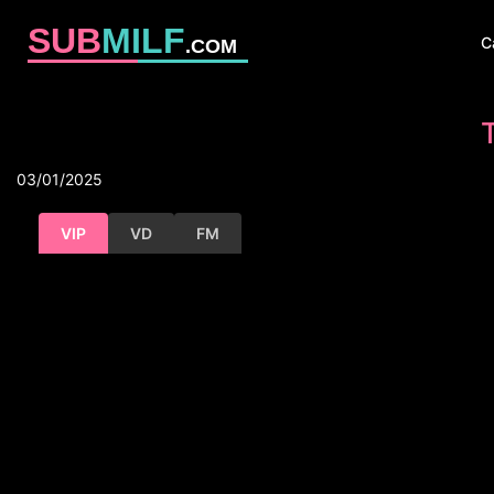
SUB
MILF
C
.COM
03/01/2025
VIP
VD
FM