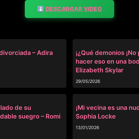
⬇️ DESCARGAR VIDEO
OTRAS
divorciada – Adira
¡¿Qué demonios ¡No
hacer eso en una bod
Elizabeth Skylar
29/05/2026
OTRAS
 lado de su
¡Mi vecina es una nud
dable suegro – Romi
Sophia Locke
13/01/2026