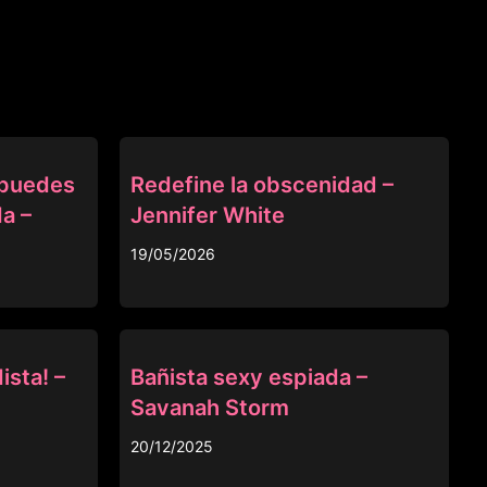
OTRAS
 puedes
Redefine la obscenidad –
a –
Jennifer White
19/05/2026
OTRAS
ista! –
Bañista sexy espiada –
Savanah Storm
20/12/2025