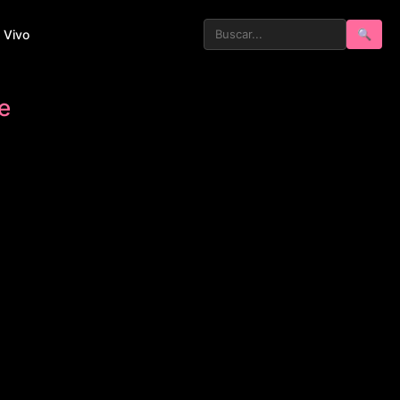
 Vivo
🔍
e